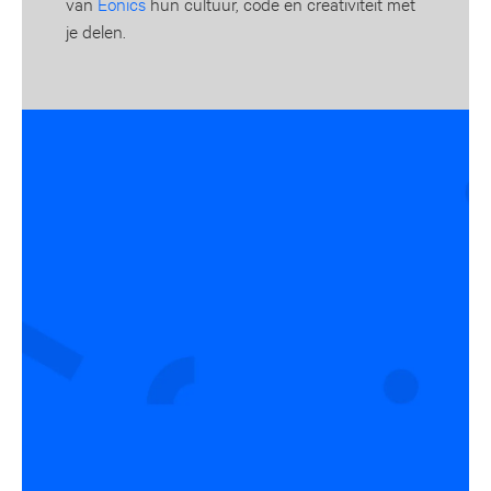
van
Eonics
hun cultuur, code en creativiteit met
je delen.