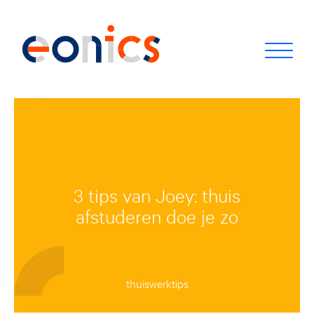
3 tips van Joey: thuis
afstuderen doe je zo
thuiswerktips