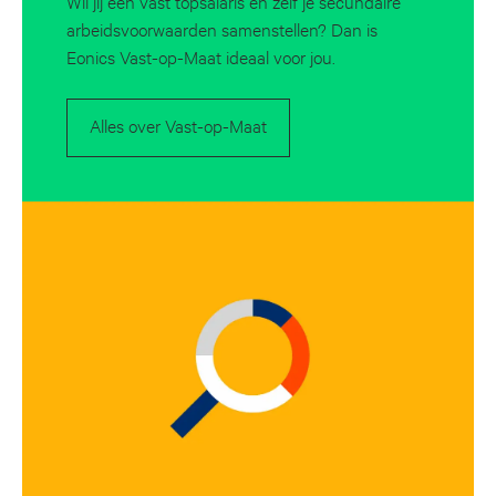
Wil jij een vast topsalaris én zelf je secundaire
arbeidsvoorwaarden samenstellen? Dan is
Eonics Vast-op-Maat ideaal voor jou.
Alles over Vast-op-Maat