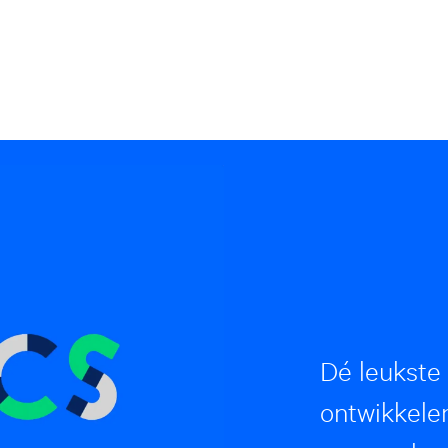
Dé leukste
ontwikkele