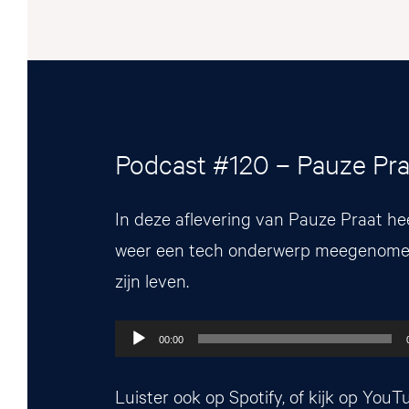
Podcast #120 – Pauze Pra
In deze aflevering van Pauze Praat he
weer een tech onderwerp meegenomen
zijn leven.
Audiospeler
00:00
Luister ook op
Spotify
, of kijk op
YouT