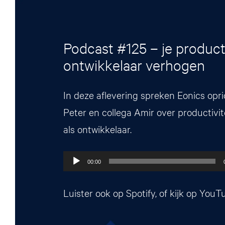
Podcast #125 – je producti
ontwikkelaar verhogen
In deze aflevering spreken Eonics opr
Peter en collega Amir over productivi
als ontwikkelaar.
Audiospeler
00:00
Luister ook op
Spotify
, of kijk op
YouT