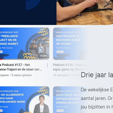
om
het
volume
te
verhogen
of
te
verlagen.
Drie jaar l
De wekelijkse E
aantal jaren. G
jou bijzitten in