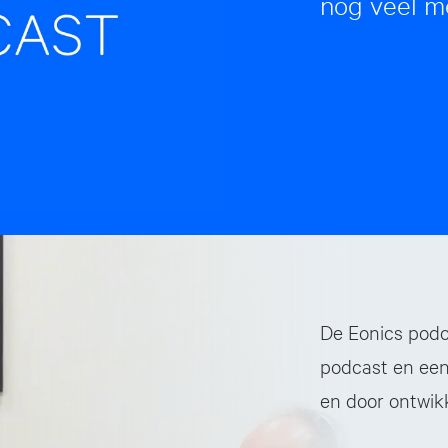
nog veel m
De Eonics podca
podcast en een
en door ontwikk