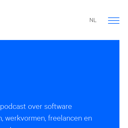
NL
 podcast over software
n, werkvormen, freelancen en