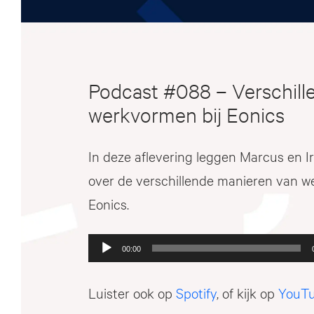
Podcast #088 – Verschill
werkvormen bij Eonics
In deze aflevering leggen Marcus en Iris
over de verschillende manieren van we
Eonics.
Audiospeler
00:00
Luister ook op
Spotify
, of kijk op
YouT