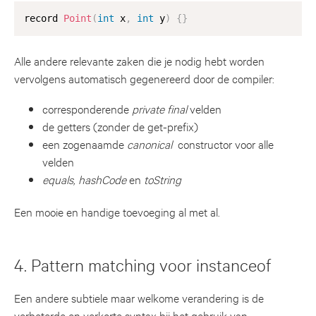
record 
Point
(
int
 x
,
int
 y
)
{
}
Alle andere relevante zaken die je nodig hebt worden
vervolgens automatisch gegenereerd door de compiler:
corresponderende
private final
velden
de getters (zonder de get-prefix)
een zogenaamde
canonical
constructor voor alle
velden
equals, hashCode
en
toString
Een mooie en handige toevoeging al met al.
4. Pattern matching voor instanceof
Een andere subtiele maar welkome verandering is de
verbeterde en verkorte syntax bij het gebruik van