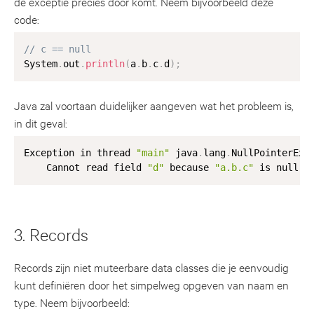
de exceptie precies door komt. Neem bijvoorbeeld deze
code:
// c == null
System
.
out
.
println
(
a
.
b
.
c
.
d
)
;
Java zal voortaan duidelijker aangeven wat het probleem is,
in dit geval:
Exception in thread 
"main"
 java
.
lang
.
NullPointerExc
    Cannot read field 
"d"
 because 
"a.b.c"
3. Records
Records zijn niet muteerbare data classes die je eenvoudig
kunt definiëren door het simpelweg opgeven van naam en
type. Neem bijvoorbeeld: