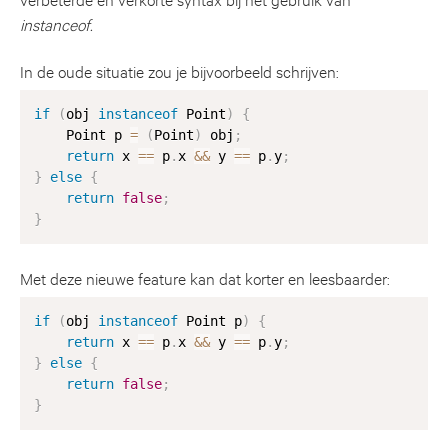
instanceof.
In de oude situatie zou je bijvoorbeeld schrijven:
if
(
obj 
instanceof
Point
)
{
    Point p 
=
(
Point
)
 obj
;
return
 x 
==
 p
.
x 
&&
 y 
==
 p
.
y
;
}
else
{
return
false
;
}
Met deze nieuwe feature kan dat korter en leesbaarder:
if
(
obj 
instanceof
Point
 p
)
{
return
 x 
==
 p
.
x 
&&
 y 
==
 p
.
y
;
}
else
{
return
false
;
}