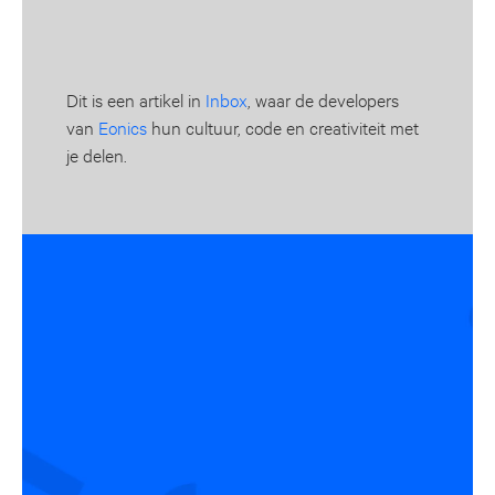
Dit is een artikel in
Inbox
, waar de developers
van
Eonics
hun cultuur, code en creativiteit met
je delen.