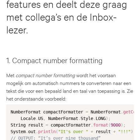
features en deelt deze graag
met collega’s en de Inbox-
lezer.
1. Compact number formatting
Met
compact number formatting
wordt het voortaan
mogelijk om automatisch nummers te converteren naar een
tekst die voor een bepaald land en taal van toepassing is. Zie
het onderstaande voorbeeld:
NumberFormat compactFormatter 
=
 NumberFormat
.
getCom
    Locale
.
US
,
 NumberFormat
.
Style
.
LONG
)
;
String result 
=
 compactFormatter
.
format
(
9000
)
;
System
.
out
.
println
(
"It's over "
+
 result 
+
"!!!"
)
;
// OUTPUT: “It’s over nine thousand”