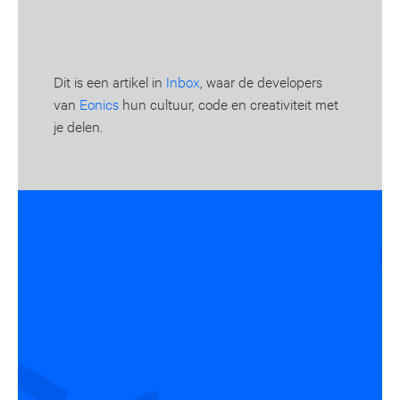
Dit is een artikel in
Inbox
, waar de developers
van
Eonics
hun cultuur, code en creativiteit met
je delen.