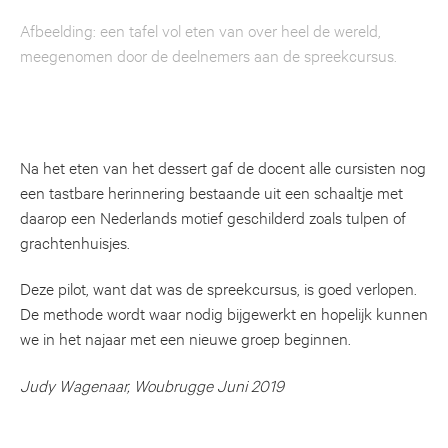
Afbeelding: een tafel vol eten van over heel de wereld,
meegenomen door de deelnemers aan de spreekcursus.
Na het eten van het dessert gaf de docent alle cursisten nog
een tastbare herinnering bestaande uit een schaaltje met
daarop een Nederlands motief geschilderd zoals tulpen of
grachtenhuisjes.
Deze pilot, want dat was de spreekcursus, is goed verlopen.
De methode wordt waar nodig bijgewerkt en hopelijk kunnen
we in het najaar met een nieuwe groep beginnen.
Judy Wagenaar, Woubrugge Juni 2019