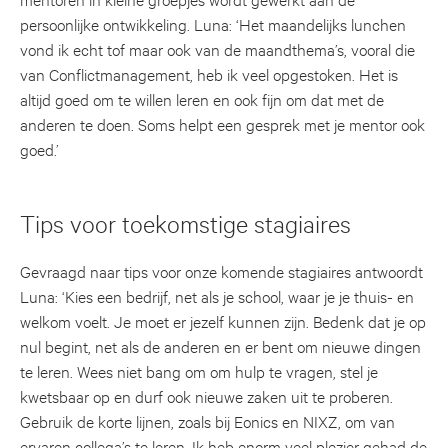
persoonlijke ontwikkeling. Luna: ‘Het maandelijks lunchen
vond ik echt tof maar ook van de maandthema’s, vooral die
van Conflictmanagement, heb ik veel opgestoken. Het is
altijd goed om te willen leren en ook fijn om dat met de
anderen te doen. Soms helpt een gesprek met je mentor ook
goed.’
Tips voor toekomstige stagiaires
Gevraagd naar tips voor onze komende stagiaires antwoordt
Luna: ‘Kies een bedrijf, net als je school, waar je je thuis- en
welkom voelt. Je moet er jezelf kunnen zijn. Bedenk dat je op
nul begint, net als de anderen en er bent om nieuwe dingen
te leren. Wees niet bang om om hulp te vragen, stel je
kwetsbaar op en durf ook nieuwe zaken uit te proberen.
Gebruik de korte lijnen, zoals bij Eonics en NIXZ, om van
ervaren collega’s te leren. Ik heb enorm veel plezier gehad de