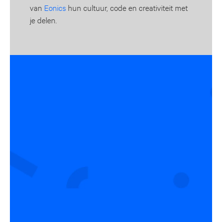
van
Eonics
hun cultuur, code en creativiteit met
je delen.