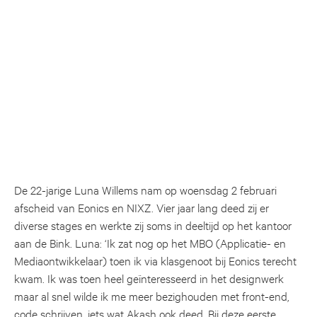
De 22-jarige Luna Willems nam op woensdag 2 februari
afscheid van Eonics en NIXZ. Vier jaar lang deed zij er
diverse stages en werkte zij soms in deeltijd op het kantoor
aan de Bink. Luna: ‘Ik zat nog op het MBO (Applicatie- en
Mediaontwikkelaar) toen ik via klasgenoot bij Eonics terecht
kwam. Ik was toen heel geïnteresseerd in het designwerk
maar al snel wilde ik me meer bezighouden met front-end,
code schrijven, iets wat Akash ook deed. Bij deze eerste