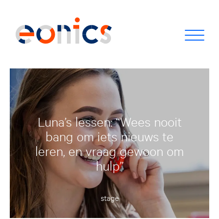
Luna’s lessen: “Wees nooit
bang om iets nieuws te
leren, en vraag gewoon om
hulp”
stage