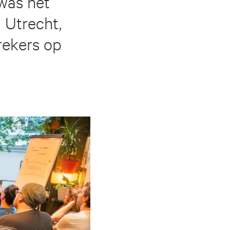
 was het
 Utrecht,
rekers op