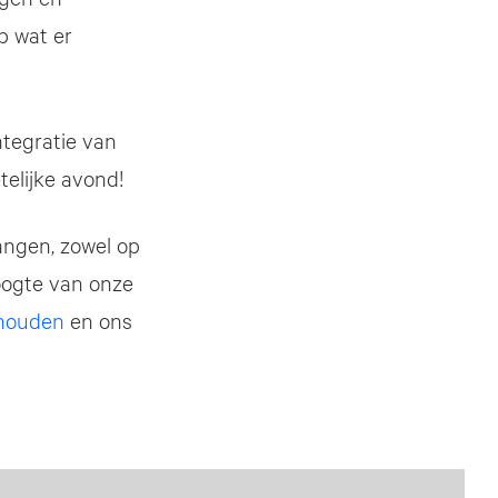
p wat er
ntegratie van
telijke avond!
angen, zowel op
hoogte van onze
 houden
en ons