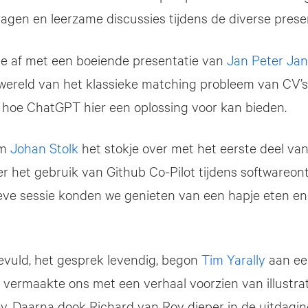
ragen en leerzame discussies tijdens de diverse presen
e af met een boeiende presentatie van
Jan Peter Ja
wereld van het klassieke matching probleem van CV’s
 hoe ChatGPT hier een oplossing voor kan bieden.
am
Johan Stolk
het stokje over met het eerste deel van
er het gebruik van Github Co-Pilot tijdens softwareon
eve sessie konden we genieten van een hapje eten e
vuld, het gesprek levendig, begon
Tim Yarally
aan ee
ij vermaakte ons met een verhaal voorzien van illustr
y. Daarna dook Richard van Roy dieper in de uitdagi