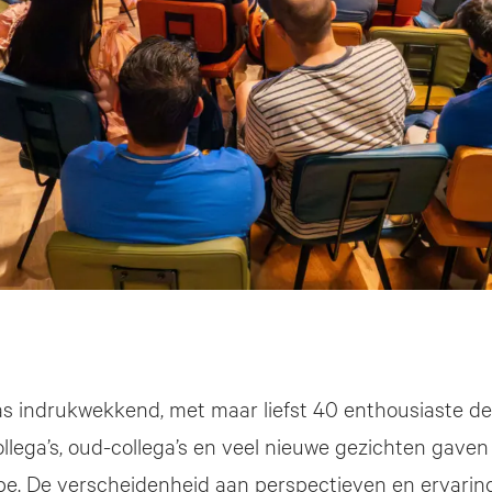
 indrukwekkend, met maar liefst 40 enthousiaste d
collega’s, oud-collega’s en veel nieuwe gezichten gave
e. De verscheidenheid aan perspectieven en ervaring