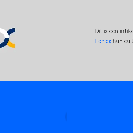
Dit is een artik
Eonics
hun cult