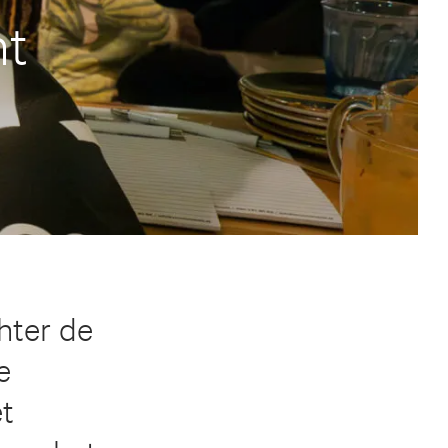
nt
hter de
e
et