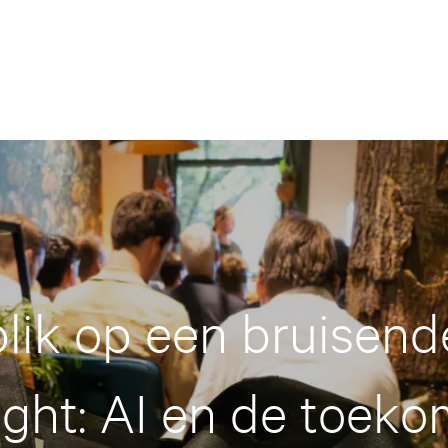
lik op een bruisend
ght: AI en de toeko