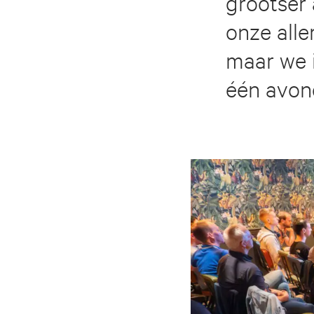
grootser 
onze alle
maar we 
één avon