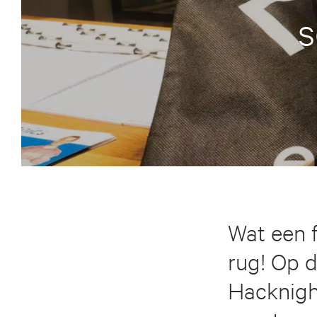
s
Wat een 
rug! Op 
Hacknight