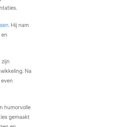
taties.
nsen
. Hij nam
 en
 zijn
twikkeling. Na
n even
n humorvolle
aties gemaakt
ngen en