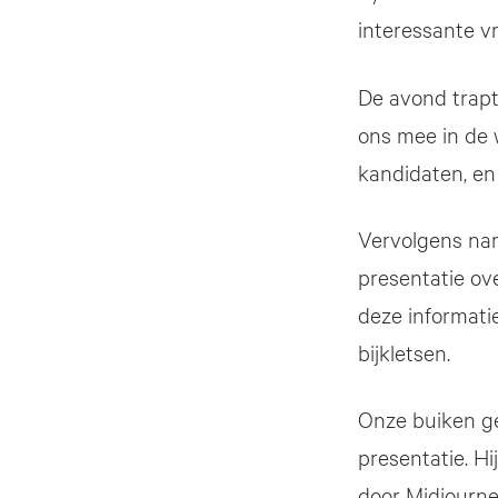
interessante v
De avond trapt
ons mee in de 
kandidaten, en
Vervolgens n
presentatie ov
deze informati
bijkletsen.
Onze buiken ge
presentatie. H
door Midjourne