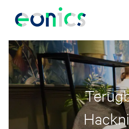
Terugb
Hackni