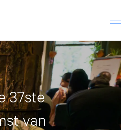
e 37ste
mst van