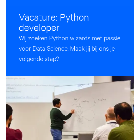
Vacature: Python
developer
Wij zoeken Python wizards met passie
voor Data Science. Maak jij bij ons je
volgende stap?