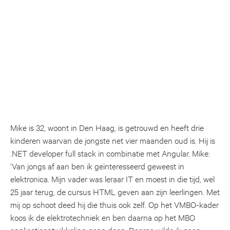
Mike is 32, woont in Den Haag, is getrouwd en heeft drie
kinderen waarvan de jongste net vier maanden oud is. Hij is
.NET developer full stack in combinatie met Angular. Mike:
‘Van jongs af aan ben ik geïnteresseerd geweest in
elektronica. Mijn vader was leraar IT en moest in die tijd, wel
25 jaar terug, de cursus HTML geven aan zijn leerlingen. Met
mij op schoot deed hij die thuis ook zelf. Op het VMBO-kader
koos ik de elektrotechniek en ben daarna op het MBO
applicatieontwikkeling gaan doen. Daarna wilde ik gaan