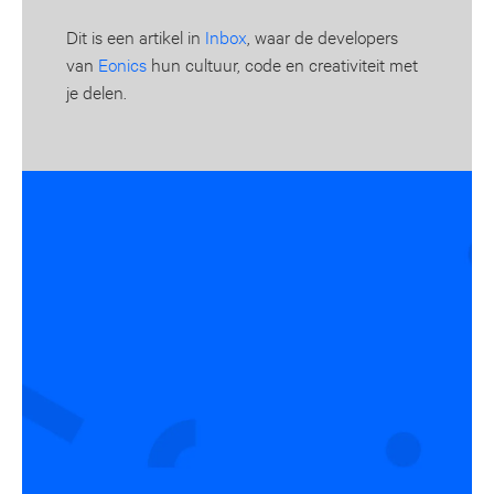
Dit is een artikel in
Inbox
, waar de developers
van
Eonics
hun cultuur, code en creativiteit met
je delen.