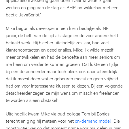
werken en ging aan de slag als PHP-ontwikkelaar met een
beetje JavaScript.’
Mike begon als developer in een klein bedrijfje als .NET
junior, de helft van de tijd als stage en de voor andere helft
betaald werk. Hij bleef er uiteindelijk zes jaar, had veel
klantencontacten en deed er alles. Mike: ‘Ik wilde mezelf
meer ontwikkelen en had de behoefte aan meer seniors om
me heen om verder te kunnen groeien. Dat lukte een tijdje
bij een detacheerder maar toch bleek ook daar uiteindelijk
dat ik moest doen wat er gebeuren moest en geen vrijheid
had om voor interessante klussen te kiezen. Bij een volgende
detacheerder zagen ze mijn wens om misschien freelancer
te worden als een obstakel.’
Uiteindelijk kwam Mike via oud-collega Tom bij Eonics
terecht en ging hij meteen voor het
on-demand model
. ‘Die
constructie was op dat moment prima voor mij; delen in mijn