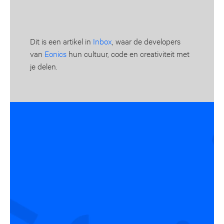
Dit is een artikel in
Inbox
, waar de developers
van
Eonics
hun cultuur, code en creativiteit met
je delen.