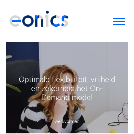
Optimale flexibiliteit, vrijheid
en zekerheid het On-
Demand model
werkvormen