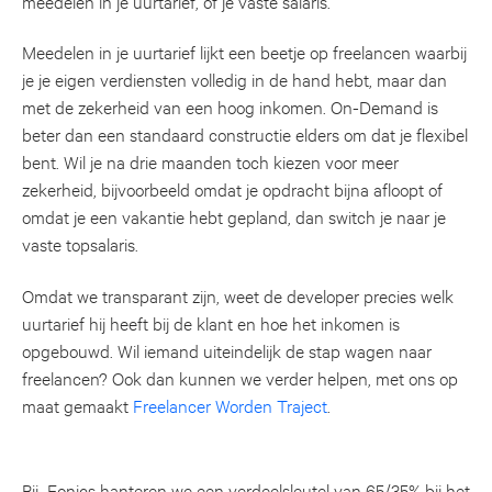
meedelen in je uurtarief, of je vaste salaris.
Meedelen in je uurtarief lijkt een beetje op freelancen waarbij
je je eigen verdiensten volledig in de hand hebt, maar dan
met de zekerheid van een hoog inkomen. On-Demand is
beter dan een standaard constructie elders om dat je flexibel
bent. Wil je na drie maanden toch kiezen voor meer
zekerheid, bijvoorbeeld omdat je opdracht bijna afloopt of
omdat je een vakantie hebt gepland, dan switch je naar je
vaste topsalaris.
Omdat we transparant zijn, weet de developer precies welk
uurtarief hij heeft bij de klant en hoe het inkomen is
opgebouwd. Wil iemand uiteindelijk de stap wagen naar
freelancen? Ook dan kunnen we verder helpen, met ons op
maat gemaakt
Freelancer Worden Traject
.
Bij Eonics hanteren we een verdeelsleutel van 65/35% bij het