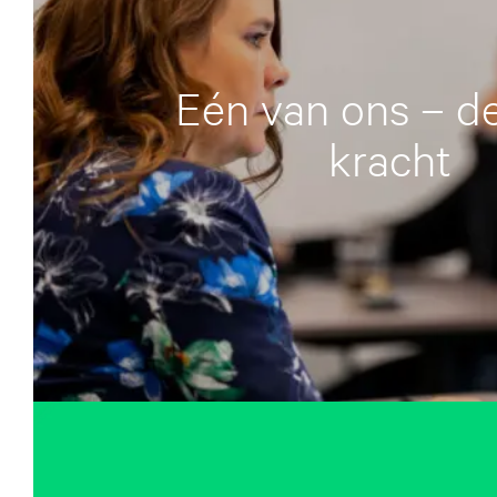
Eén van ons – de 
kracht