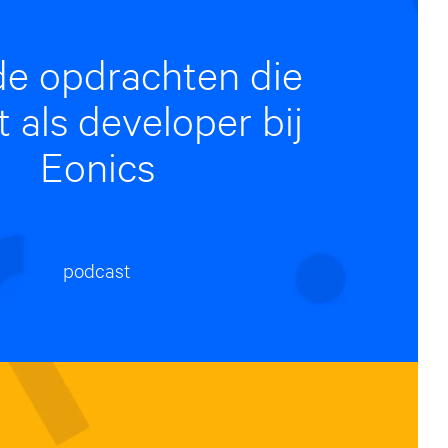
de opdrachten die
t als developer bij
Eonics
podcast