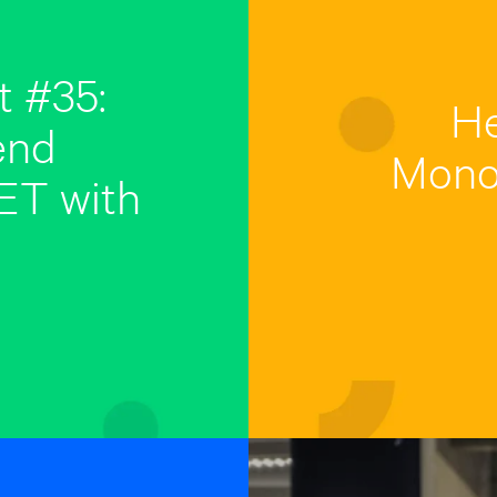
 #35:
He
end
Mono
ET with