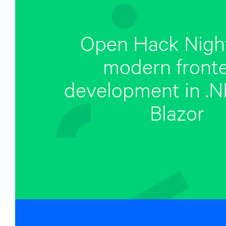
Open Hack Night
modern front
development in .N
Blazor