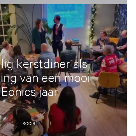
lig kerstdiner als
iting van een mooi
Eonics jaar
social