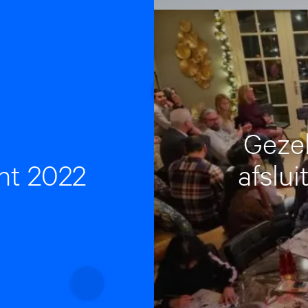
Gezel
cht 2022
afslu