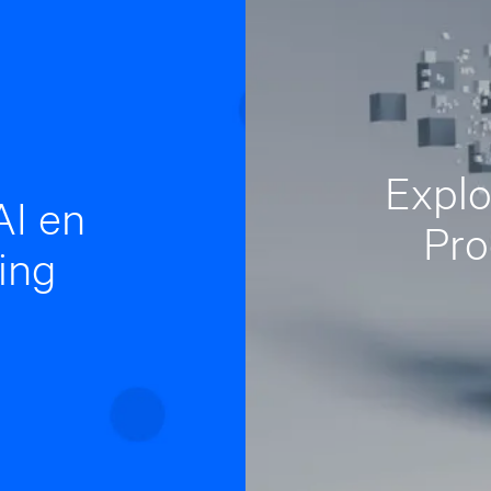
Explo
AI en
Pro
ing