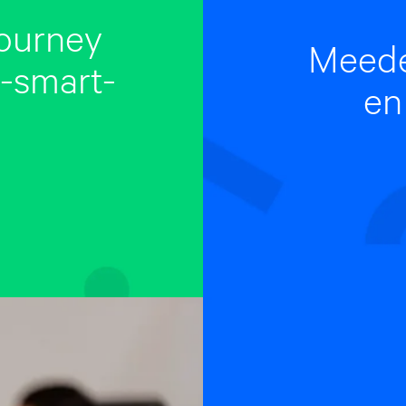
journey
Meedel
o-smart-
en