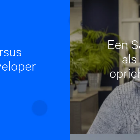
Een S
rsus
als
veloper
opric