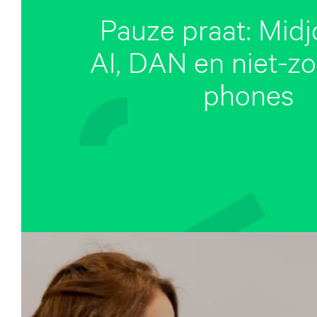
Pauze praat: Mid
AI, DAN en niet-z
phones